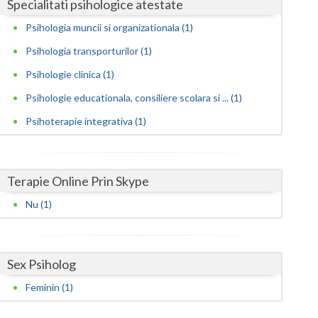
Harghita
Specialitati psihologice atestate
Psihologia muncii si organizationala (1)
Hunedoara
Psihologia transporturilor (1)
Ialomita
Psihologie clinica (1)
Iasi
Psihologie educationala, consiliere scolara si ... (1)
Ilfov
Psihoterapie integrativa (1)
Maramures
Mehedinti
Terapie Online Prin Skype
Mures
Nu (1)
Neamt
Olt
Sex Psiholog
Prahova
Feminin (1)
Salaj