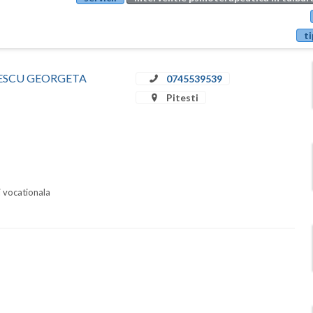
ti
RINESCU GEORGETA
0745539539
Pitesti
i vocationala