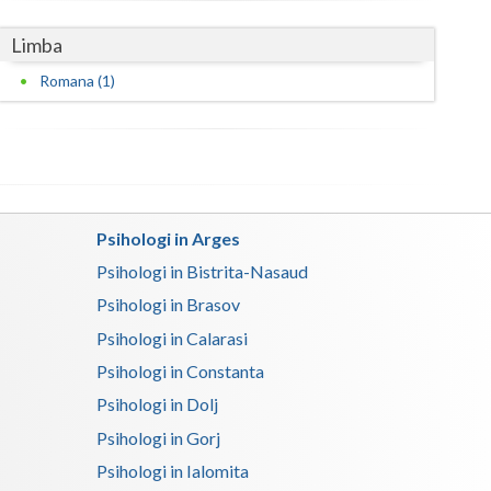
Satu-Mare
Limba
Romana (1)
Sibiu
Suceava
Teleorman
Timis
Psihologi in Arges
Tulcea
Psihologi in Bistrita-Nasaud
Valcea
Psihologi in Brasov
Psihologi in Calarasi
Vaslui
Psihologi in Constanta
Vrancea
Psihologi in Dolj
Psihologi in Gorj
Psihologi in Ialomita