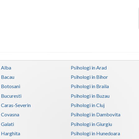
n Alba
Psihologi in Arad
n Bacau
Psihologi in Bihor
n Botosani
Psihologi in Braila
n Bucuresti
Psihologi in Buzau
n Caras-Severin
Psihologi in Cluj
n Covasna
Psihologi in Dambovita
 Galati
Psihologi in Giurgiu
n Harghita
Psihologi in Hunedoara