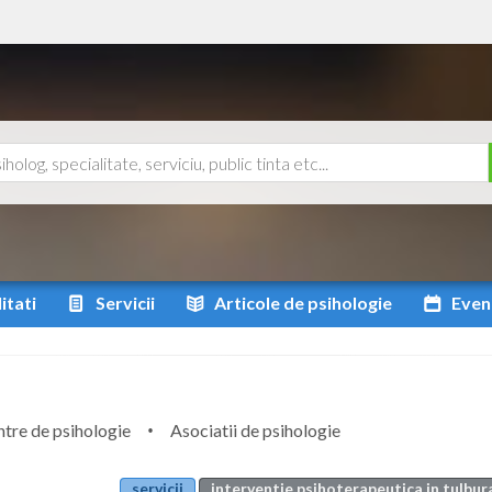
itati
Servicii
Articole
de psihologie
Even
tre de psihologie
Asociatii de psihologie
servicii
interventie psihoterapeutica in tulbur