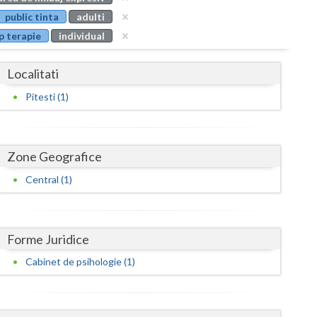
Buzau
public tinta
adulti
p terapie
individual
Calarasi
Caras-Severin
Localitati
Cluj
Pitesti (1)
Constanta
Covasna
Zone Geografice
Dambovita
Central (1)
Dolj
Galati
Forme Juridice
Cabinet de psihologie (1)
Giurgiu
Gorj