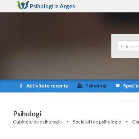
Psihologi in
Arges
Activitate recenta
Psihologi
Special
Psihologi
Cabinete de psihologie
Societati de psihologie
Cen