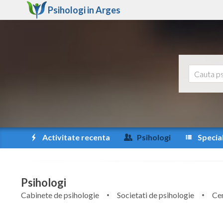
Psihologi in
Arges
Activitate recenta
Psihologi
Special
Psihologi
Cabinete de psihologie
Societati de psihologie
Cen