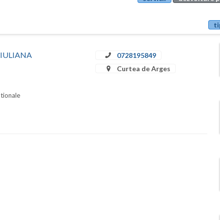
ti
N IULIANA
0728195849
Curtea de Arges
ationale