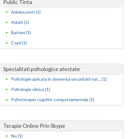
Harghita
Public Tinta
Adolescenti (1)
Hunedoara
Adulti (1)
Ialomita
Batrani (1)
Iasi
Copii (1)
Ilfov
Maramures
Specialitati psihologice atestate
Mehedinti
Psihologie aplicata in domeniul securitatii nat... (1)
Mures
Psihologie clinica (1)
Psihoterapie cognitiv-comportamentala (1)
Neamt
Olt
Terapie Online Prin Skype
Prahova
Nu (1)
Salaj