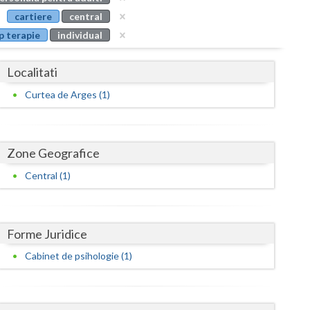
Buzau
cartiere
central
p terapie
individual
Calarasi
Caras-Severin
Localitati
Cluj
Curtea de Arges (1)
Constanta
Covasna
Zone Geografice
Dambovita
Central (1)
Dolj
Galati
Forme Juridice
Cabinet de psihologie (1)
Giurgiu
Gorj