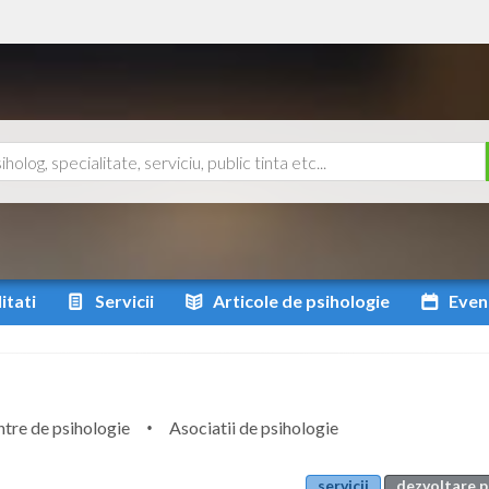
itati
Servicii
Articole
de psihologie
Even
tre de psihologie
Asociatii de psihologie
servicii
dezvoltare p