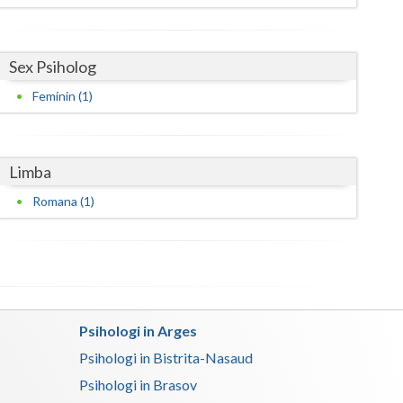
Satu-Mare
Sex Psiholog
Sibiu
Feminin (1)
Suceava
Teleorman
Limba
Timis
Romana (1)
Tulcea
Valcea
Vaslui
Vrancea
Psihologi in Arges
Psihologi in Bistrita-Nasaud
Psihologi in Brasov