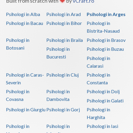
Built from scratch with
by
vCraft.ro
Psihologi in Alba
Psihologi in Arad
Psihologi in Arges
Psihologi in Bacau
Psihologi in Bihor
Psihologi in
Bistrita-Nasaud
Psihologi in
Psihologi in Braila
Psihologi in Brasov
Botosani
Psihologi in
Psihologi in Buzau
Bucuresti
Psihologi in
Calarasi
Psihologi in Caras-
Psihologi in Cluj
Psihologi in
Severin
Constanta
Psihologi in
Psihologi in
Psihologi in Dolj
Covasna
Dambovita
Psihologi in Galati
Psihologi in Giurgiu
Psihologi in Gorj
Psihologi in
Harghita
Psihologi in
Psihologi in
Psihologi in Iasi