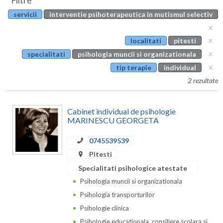
Filtre
Botosani
servicii
interventie psihoterapeutica in mutismul selectiv
Evenimente
Braila
Cabinet
localitati
pitesti
Brasov
specialitati
psihologia muncii si organizationala
Membri
Bucuresti
tip terapie
individual
2 rezultate
Buzau
Calarasi
Cabinet individual de psihologie
MARINESCU GEORGETA
Caras-Severin
0745539539
Cluj
Pitesti
Constanta
Specialitati psihologice atestate
Psihologia muncii si organizationala
Covasna
Psihologia transporturilor
Dambovita
Psihologie clinica
Psihologie educationala, consiliere scolara si