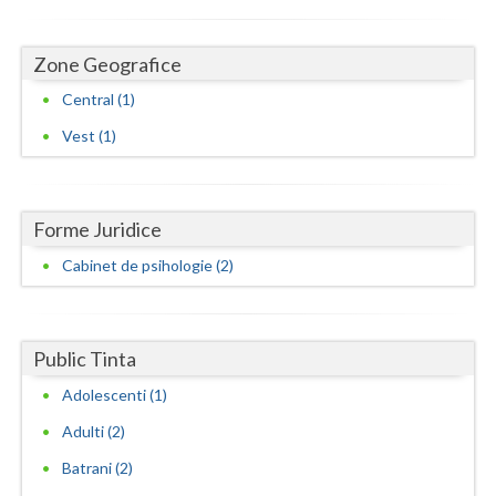
Neamt
Zone Geografice
Olt
Central (1)
Prahova
Vest (1)
Salaj
Satu-Mare
Forme Juridice
Sibiu
Cabinet de psihologie (2)
Suceava
Teleorman
Public Tinta
Timis
Adolescenti (1)
Adulti (2)
Tulcea
Batrani (2)
Valcea