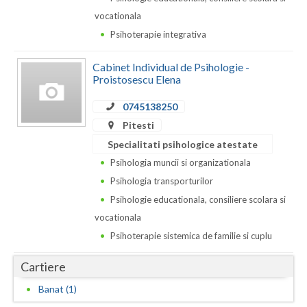
Dolj
vocationala
Galati
Psihoterapie integrativa
Giurgiu
Cabinet Individual de Psihologie -
Proistosescu Elena
Gorj
0745138250
Harghita
Pitesti
Hunedoara
Specialitati psihologice atestate
Psihologia muncii si organizationala
Ialomita
Psihologia transporturilor
Iasi
Psihologie educationala, consiliere scolara si
vocationala
Ilfov
Psihoterapie sistemica de familie si cuplu
Maramures
Cartiere
Mehedinti
Banat (1)
Mures