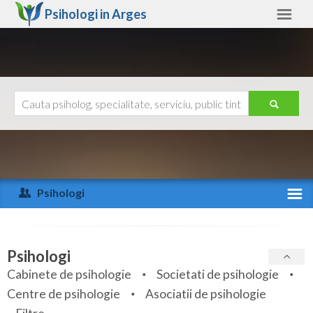
Psihologi in
Arges
Arges
Alte judete
Ajutor
Contact
Alba
Arad
Psihologi
Arges
Activitate recenta
Bacau
Specialitati
Psihologi
Bihor
Cabinete de psihologie
Societati de psihologie
Servicii
Centre de psihologie
Asociatii de psihologie
Bistrita-Nasaud
Articole