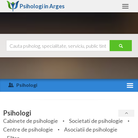
Psihologi in
Arges
Arges
Alte judete
Ajutor
Contact
Alba
Arad
Psihologi
Arges
Activitate recenta
Bacau
Specialitati
Psihologi
Bihor
Cabinete de psihologie
Societati de psihologie
Servicii
Centre de psihologie
Asociatii de psihologie
Bistrita-Nasaud
Articole