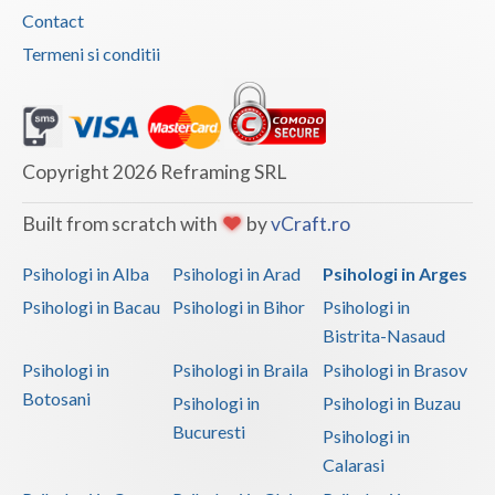
Contact
Vaslui
Termeni si conditii
Vrancea
Copyright 2026 Reframing SRL
Built from scratch with
by
vCraft.ro
Psihologi in Alba
Psihologi in Arad
Psihologi in Arges
Psihologi in Bacau
Psihologi in Bihor
Psihologi in
Bistrita-Nasaud
Psihologi in
Psihologi in Braila
Psihologi in Brasov
Botosani
Psihologi in
Psihologi in Buzau
Bucuresti
Psihologi in
Calarasi