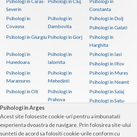
Psihologi in Caras-
Psihologi in Cluj
Psihologi in
Severin
Constanta
Psihologi in
Psihologi in
Psihologi in Dolj
Covasna
Dambovita
Psihologi in Galati
Psihologi in Giurgiu
Psihologi in Gorj
Psihologi in
Harghita
Psihologi in
Psihologi in
Psihologi in Iasi
Hunedoara
Ialomita
Psihologi in Ilfov
Psihologi in
Psihologi in
Psihologi in Mures
Maramures
Mehedinti
Psihologi in Neamt
Psihologi in Olt
Psihologi in
Psihologi in Salaj
Prahova
Psihologi in Satu-
Psihologi in Arges
Mare
Acest site foloseste cookie-uri pentru a imbunatati
Psihologi in Sibiu
Psihologi in
Psihologi in
experienta dvoastra de navigare. Prin folosirea site-ului
Suceava
Teleorman
sunteti de acord sa folositi cookie-urile conform cu
Psihologi in Timis
Psihologi in Tulcea
Psihologi in Valcea