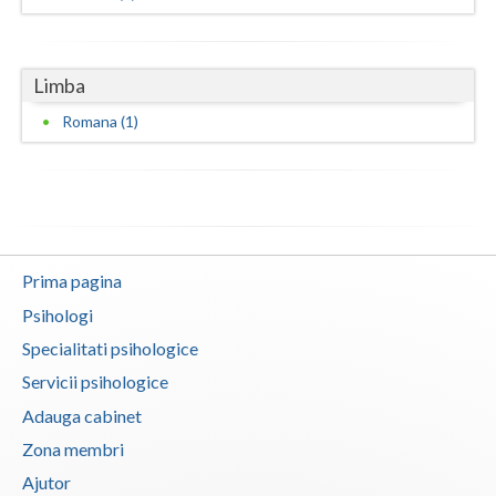
Neamt
Limba
Olt
Romana (1)
Prahova
Salaj
Satu-Mare
Sibiu
Prima pagina
Suceava
Psihologi
Specialitati psihologice
Teleorman
Servicii psihologice
Timis
Adauga cabinet
Tulcea
Zona membri
Ajutor
Valcea