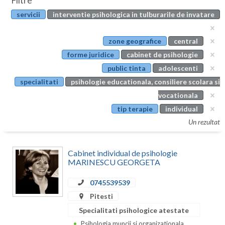
Filtre
Botosani
servicii
interventie psihologica in tulburarile de invatare
Evenimente
Braila
Cabinet
zone geografice
central
Brasov
forme juridice
cabinet de psihologie
Membri
Bucuresti
public tinta
adolescenti
specialitati
psihologie educationala, consiliere scolara si
Buzau
vocationala
Calarasi
tip terapie
individual
Un rezultat
Caras-Severin
Cluj
Cabinet individual de psihologie
MARINESCU GEORGETA
Constanta
0745539539
Covasna
Pitesti
Dambovita
Specialitati psihologice atestate
Psihologia muncii si organizationala