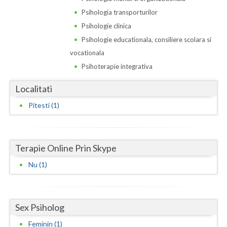
Dolj
Psihologia transporturilor
Galati
Psihologie clinica
Psihologie educationala, consiliere scolara si
Giurgiu
vocationala
Gorj
Psihoterapie integrativa
Harghita
Localitati
Hunedoara
Pitesti (1)
Ialomita
Iasi
Terapie Online Prin Skype
Ilfov
Nu (1)
Maramures
Mehedinti
Sex Psiholog
Feminin (1)
Mures