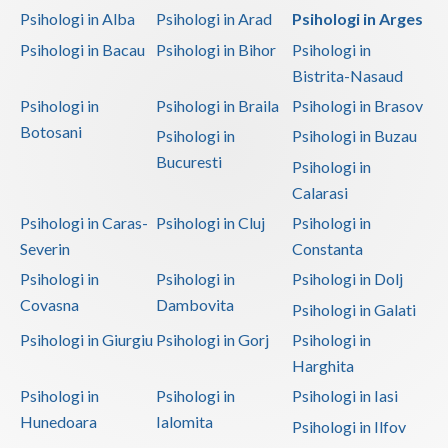
Psihologi in Alba
Psihologi in Arad
Psihologi in Arges
Psihologi in Bacau
Psihologi in Bihor
Psihologi in
Bistrita-Nasaud
Psihologi in
Psihologi in Braila
Psihologi in Brasov
Botosani
Psihologi in
Psihologi in Buzau
Bucuresti
Psihologi in
Calarasi
Psihologi in Caras-
Psihologi in Cluj
Psihologi in
Severin
Constanta
Psihologi in
Psihologi in
Psihologi in Dolj
Covasna
Dambovita
Psihologi in Galati
Psihologi in Giurgiu
Psihologi in Gorj
Psihologi in
Harghita
Psihologi in
Psihologi in
Psihologi in Iasi
Hunedoara
Ialomita
Psihologi in Ilfov