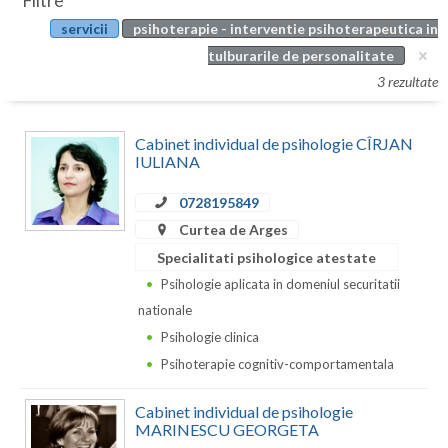
Filtre
Botosani
servicii
psihoterapie - interventie psihoterapeutica in
Evenimente
Braila
tulburarile de personalitate
Cabinet
3 rezultate
Brasov
Membri
Bucuresti
Cabinet individual de psihologie CÎRJAN
IULIANA
Buzau
0728195849
Calarasi
Curtea de Arges
Caras-Severin
Specialitati psihologice atestate
Psihologie aplicata in domeniul securitatii
Cluj
nationale
Constanta
Psihologie clinica
Psihoterapie cognitiv-comportamentala
Covasna
Cabinet individual de psihologie
Dambovita
MARINESCU GEORGETA