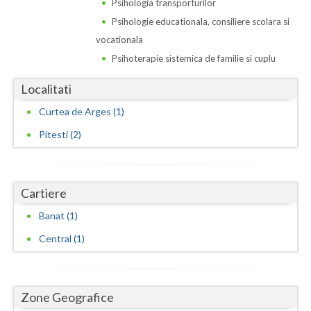
Psihologia transporturilor
Psihologie educationala, consiliere scolara si
Neamt
vocationala
Olt
Psihoterapie sistemica de familie si cuplu
Prahova
Localitati
Salaj
Curtea de Arges (1)
Pitesti (2)
Satu-Mare
Sibiu
Suceava
Cartiere
Banat (1)
Teleorman
Central (1)
Timis
Tulcea
Zone Geografice
Valcea