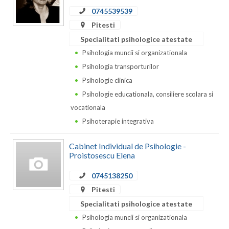
Dolj
0745539539
Galati
Pitesti
Specialitati psihologice atestate
Giurgiu
Psihologia muncii si organizationala
Gorj
Psihologia transporturilor
Psihologie clinica
Harghita
Psihologie educationala, consiliere scolara si
Hunedoara
vocationala
Psihoterapie integrativa
Ialomita
Iasi
Cabinet Individual de Psihologie -
Proistosescu Elena
Ilfov
0745138250
Maramures
Pitesti
Specialitati psihologice atestate
Mehedinti
Psihologia muncii si organizationala
Mures