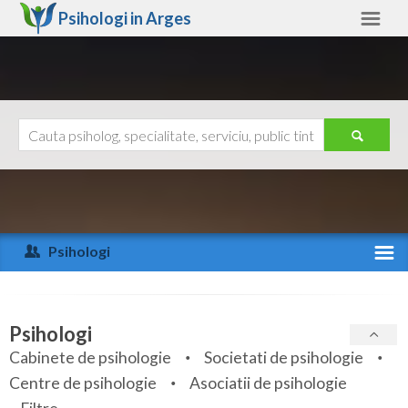
Psihologi in
Arges
Arges
Alte judete
Ajutor
Contact
Alba
Arad
Psihologi
Arges
Activitate recenta
Bacau
Specialitati
Psihologi
Bihor
Cabinete de psihologie
Societati de psihologie
Servicii
Centre de psihologie
Asociatii de psihologie
Bistrita-Nasaud
Articole