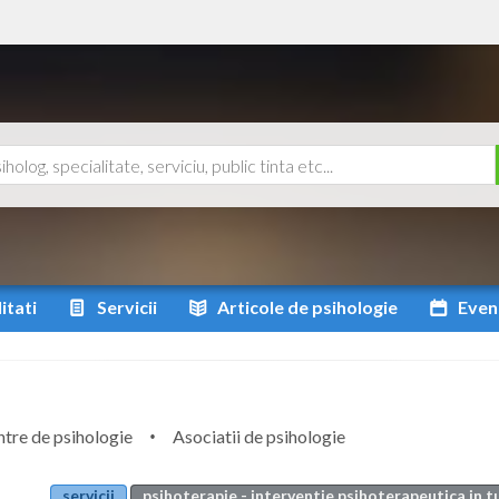
itati
Servicii
Articole
de psihologie
Even
tre de psihologie
Asociatii de psihologie
servicii
psihoterapie - interventie psihoterapeutica in t