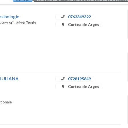
psihologie
0763349322
n viata ta" - Mark Twain
Curtea de Arges
N IULIANA
0728195849
Curtea de Arges
ationale