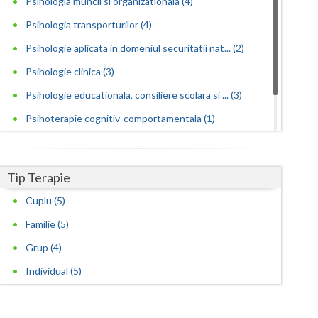
Psihologia muncii si organizationala (4)
Psihologia transporturilor (4)
Satu-Mare
Psihologie aplicata in domeniul securitatii nat... (2)
Sibiu
Psihologie clinica (3)
Suceava
Psihologie educationala, consiliere scolara si ... (3)
Teleorman
Psihoterapie cognitiv-comportamentala (1)
Timis
Psihoterapie integrativa (2)
Psihoterapie sistemica de familie si cuplu (2)
Tulcea
Tip Terapie
Valcea
Cuplu (5)
Familie (5)
Vaslui
Grup (4)
Vrancea
Individual (5)