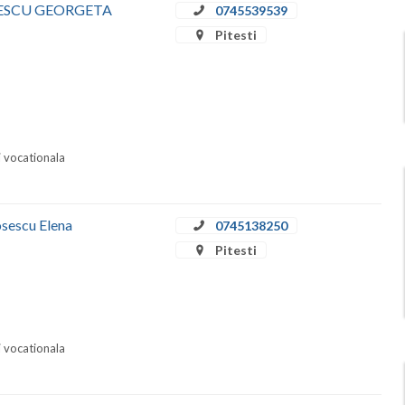
RINESCU GEORGETA
0745539539
Pitesti
i vocationala
osescu Elena
0745138250
Pitesti
i vocationala