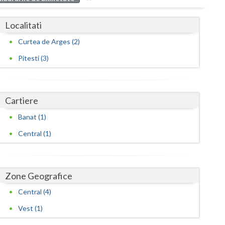
Buzau
Localitati
Calarasi
Curtea de Arges (2)
Caras-Severin
Pitesti (3)
Cluj
Constanta
Cartiere
Covasna
Banat (1)
Dambovita
Central (1)
Dolj
Galati
Zone Geografice
Giurgiu
Central (4)
Gorj
Vest (1)