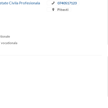
etate Civila Profesionala
0740517123
Pitesti
ationale
i vocationala