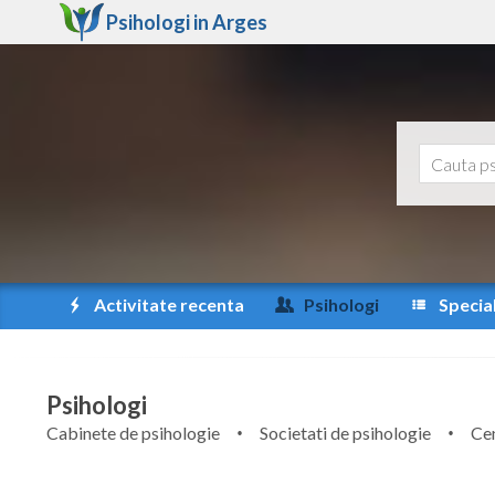
Psihologi in
Arges
Activitate recenta
Psihologi
Special
Psihologi
Cabinete de psihologie
Societati de psihologie
Cen