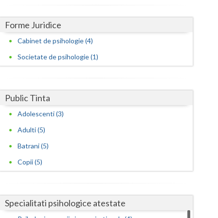
Harghita
Hunedoara
Forme Juridice
Ialomita
Cabinet de psihologie (4)
Societate de psihologie (1)
Iasi
Ilfov
Public Tinta
Maramures
Adolescenti (3)
Mehedinti
Adulti (5)
Mures
Batrani (5)
Neamt
Copii (5)
Olt
Prahova
Specialitati psihologice atestate
Salaj