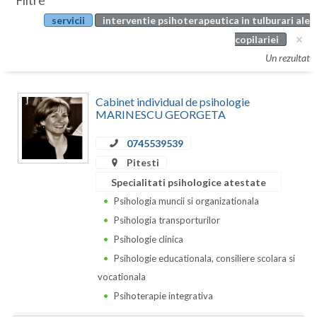
Filtre
Botosani
servicii
interventie psihoterapeutica in tulburari ale
Evenimente
Braila
copilariei
Cabinet
Un rezultat
Brasov
Membri
Bucuresti
Cabinet individual de psihologie
MARINESCU GEORGETA
Buzau
0745539539
Calarasi
Pitesti
Caras-Severin
Specialitati psihologice atestate
Psihologia muncii si organizationala
Cluj
Psihologia transporturilor
Constanta
Psihologie clinica
Psihologie educationala, consiliere scolara si
Covasna
vocationala
Dambovita
Psihoterapie integrativa