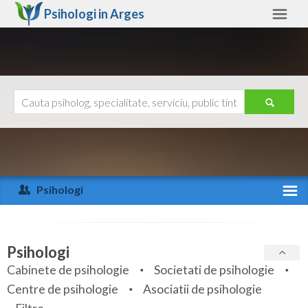
Psihologi in
Arges
Arges
Alte judete
Ajutor
Contact
Alba
Arad
Psihologi
Arges
Activitate recenta
Bacau
Specialitati
Psihologi
Bihor
Cabinete de psihologie
Societati de psihologie
Servicii
Centre de psihologie
Asociatii de psihologie
Bistrita-Nasaud
Articole