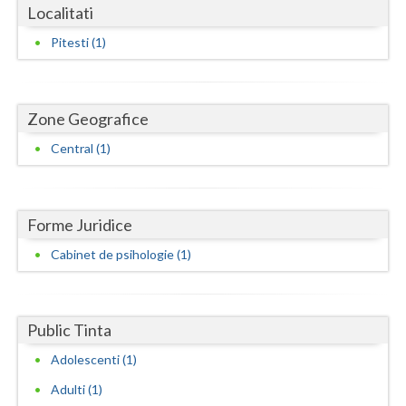
Dolj
Localitati
Galati
Pitesti (1)
Giurgiu
Gorj
Zone Geografice
Central (1)
Harghita
Hunedoara
Ialomita
Forme Juridice
Cabinet de psihologie (1)
Iasi
Ilfov
Public Tinta
Maramures
Adolescenti (1)
Mehedinti
Adulti (1)
Mures