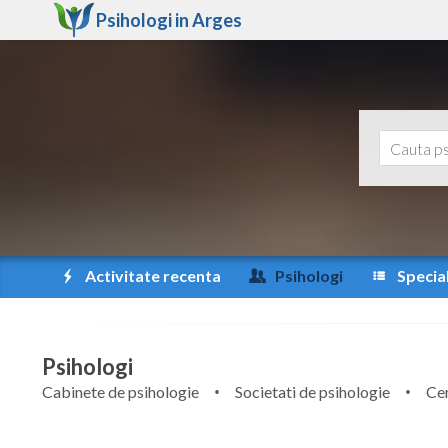
Psihologi in
Arges
Activitate recenta
Psihologi
Special
Psihologi
Cabinete de psihologie
Societati de psihologie
Cen