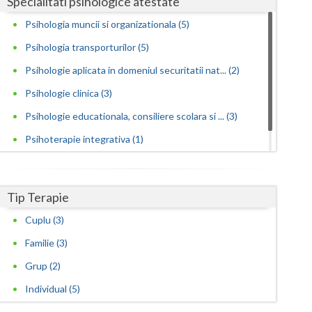
Specialitati psihologice atestate
Psihologia muncii si organizationala (5)
Satu-Mare
Psihologia transporturilor (5)
Sibiu
Psihologie aplicata in domeniul securitatii nat... (2)
Suceava
Psihologie clinica (3)
Teleorman
Psihologie educationala, consiliere scolara si ... (3)
Timis
Psihoterapie integrativa (1)
Psihoterapie sistemica de familie si cuplu (2)
Tulcea
Valcea
Tip Terapie
Cuplu (3)
Vaslui
Familie (3)
Vrancea
Grup (2)
Individual (5)