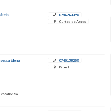
ofteia
0746263390
Curtea de Arges
osescu Elena
0745138250
Pitesti
i vocationala