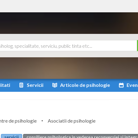
itati
Servicii
Articole
de psihologie
Even
tre de psihologie
Asociatii de psihologie
servicii
consiliere psihologica in vederea reconversiei si integr