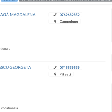
EMELEAGĂ MAGDALENA
0769682852
Campulung
ationale
RINESCU GEORGETA
0745539539
Pitesti
i vocationala