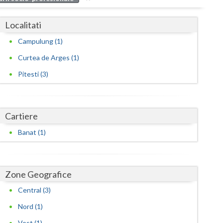
Buzau
Localitati
Calarasi
Campulung (1)
Caras-Severin
Curtea de Arges (1)
Cluj
Pitesti (3)
Constanta
Covasna
Cartiere
Dambovita
Banat (1)
Dolj
Galati
Zone Geografice
Giurgiu
Central (3)
Gorj
Nord (1)
Vest (1)