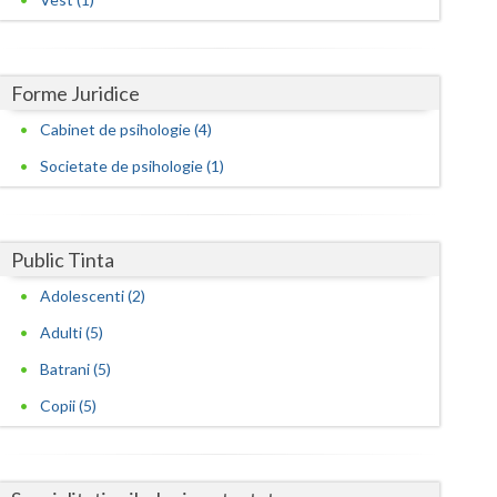
Harghita
Hunedoara
Forme Juridice
Ialomita
Cabinet de psihologie (4)
Iasi
Societate de psihologie (1)
Ilfov
Maramures
Public Tinta
Mehedinti
Adolescenti (2)
Mures
Adulti (5)
Neamt
Batrani (5)
Olt
Copii (5)
Prahova
Salaj