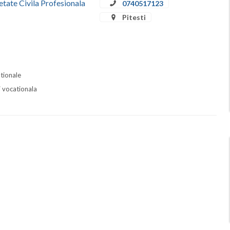
etate Civila Profesionala
0740517123
Pitesti
ationale
i vocationala