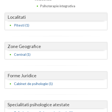
Dolj
Psihoterapie integrativa
Galati
Localitati
Giurgiu
Pitesti (1)
Gorj
Harghita
Zone Geografice
Hunedoara
Central (1)
Ialomita
Iasi
Forme Juridice
Ilfov
Cabinet de psihologie (1)
Maramures
Mehedinti
Specialitati psihologice atestate
Mures