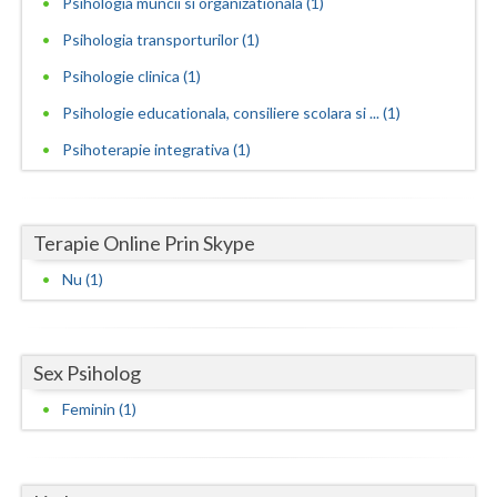
Psihologia muncii si organizationala (1)
Neamt
Psihologia transporturilor (1)
Psihologie clinica (1)
Olt
Psihologie educationala, consiliere scolara si ... (1)
Prahova
Psihoterapie integrativa (1)
Salaj
Satu-Mare
Terapie Online Prin Skype
Sibiu
Nu (1)
Suceava
Teleorman
Sex Psiholog
Timis
Feminin (1)
Tulcea
Valcea