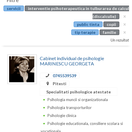
Filtre
Botosani
servicii
interventie psihoterapeutica in tulburarea de calcul
Evenimente
Braila
(discalculie)
Cabinet
public tinta
copii
Brasov
tip terapie
familie
Membri
Bucuresti
Un rezultat
Buzau
Cabinet individual de psihologie
Calarasi
MARINESCU GEORGETA
Caras-Severin
0745539539
Pitesti
Cluj
Specialitati psihologice atestate
Constanta
Psihologia muncii si organizationala
Psihologia transporturilor
Covasna
Psihologie clinica
Dambovita
Psihologie educationala, consiliere scolara si
vocationala