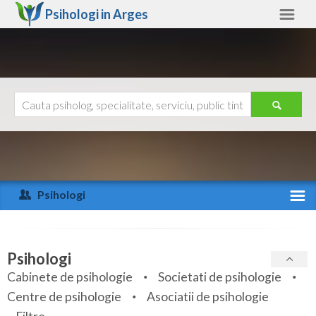
Psihologi in
Arges
Arges
Alte judete
Ajutor
Contact
Alba
Arad
Psihologi
Arges
Activitate recenta
Bacau
Specialitati
Psihologi
Bihor
Cabinete de psihologie
Societati de psihologie
Servicii
Centre de psihologie
Asociatii de psihologie
Bistrita-Nasaud
Articole