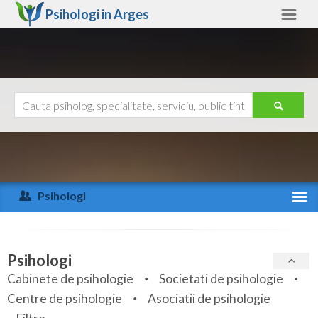
Psihologi in
Arges
Arges
Alte judete
Ajutor
Contact
Alba
Arad
Psihologi
Arges
Activitate recenta
Bacau
Specialitati
Psihologi
Bihor
Cabinete de psihologie
Societati de psihologie
Servicii
Centre de psihologie
Asociatii de psihologie
Bistrita-Nasaud
Articole