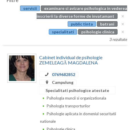
Filtre
Botosani
servicii
examinare si avizare psihologica in vederea
Evenimente
Braila
inscrierii la diverse forme de invatamant
Cabinet
public tinta
batrani
Brasov
specialitati
psihologie clinica
Membri
Bucuresti
3 rezultate
Buzau
Cabinet individual de psihologie
Calarasi
ZEMELEAGĂ MAGDALENA
Caras-Severin
0769682852
Campulung
Cluj
Specialitati psihologice atestate
Constanta
Psihologia muncii si organizationala
Psihologia transporturilor
Covasna
Psihologie aplicata in domeniul securitatii
Dambovita
nationale
Psihologie clinica