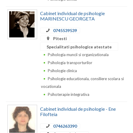
Dolj
Galati
Cabinet individual de psihologie
MARINESCU GEORGETA
Giurgiu
0745539539
Gorj
Pitesti
Specialitati psihologice atestate
Harghita
Psihologia muncii si organizationala
Hunedoara
Psihologia transporturilor
Psihologie clinica
Ialomita
Psihologie educationala, consiliere scolara si
Iasi
vocationala
Psihoterapie integrativa
Ilfov
Maramures
Cabinet individual de psihologie - Ene
Filofteia
Mehedinti
0746263390
Mures