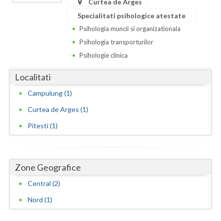
Curtea de Arges
Specialitati psihologice atestate
Neamt
Psihologia muncii si organizationala
Olt
Psihologia transporturilor
Psihologie clinica
Prahova
Localitati
Salaj
Campulung (1)
Satu-Mare
Curtea de Arges (1)
Sibiu
Pitesti (1)
Suceava
Teleorman
Zone Geografice
Timis
Central (2)
Tulcea
Nord (1)
Valcea