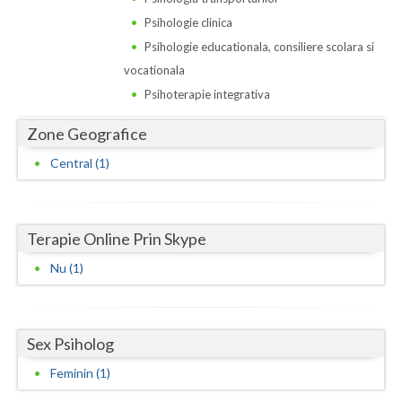
Dolj
Psihologie clinica
Galati
Psihologie educationala, consiliere scolara si
vocationala
Giurgiu
Psihoterapie integrativa
Gorj
Zone Geografice
Harghita
Central (1)
Hunedoara
Ialomita
Terapie Online Prin Skype
Iasi
Nu (1)
Ilfov
Maramures
Sex Psiholog
Mehedinti
Feminin (1)
Mures