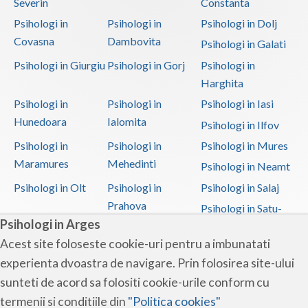
Severin
Constanta
Psihologi in
Psihologi in
Psihologi in Dolj
Covasna
Dambovita
Psihologi in Galati
Psihologi in Giurgiu
Psihologi in Gorj
Psihologi in
Harghita
Psihologi in
Psihologi in
Psihologi in Iasi
Hunedoara
Ialomita
Psihologi in Ilfov
Psihologi in
Psihologi in
Psihologi in Mures
Maramures
Mehedinti
Psihologi in Neamt
Psihologi in Olt
Psihologi in
Psihologi in Salaj
Prahova
Psihologi in Satu-
Psihologi in Arges
Mare
Acest site foloseste cookie-uri pentru a imbunatati
Psihologi in Sibiu
Psihologi in
Psihologi in
experienta dvoastra de navigare. Prin folosirea site-ului
Suceava
Teleorman
sunteti de acord sa folositi cookie-urile conform cu
Psihologi in Timis
Psihologi in Tulcea
Psihologi in Valcea
termenii si conditiile din
"Politica cookies"
Psihologi in Vaslui
Psihologi in