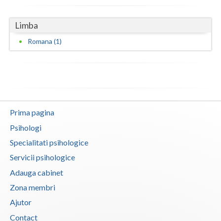
Neamt
Limba
Olt
Romana (1)
Prahova
Salaj
Satu-Mare
Prima pagina
Sibiu
Psihologi
Suceava
Specialitati psihologice
Teleorman
Servicii psihologice
Adauga cabinet
Timis
Zona membri
Tulcea
Ajutor
Valcea
Contact