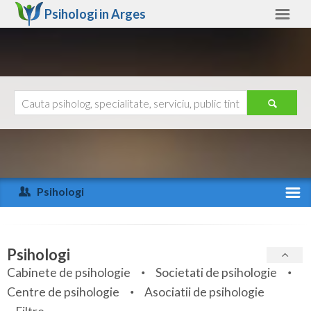
Psihologi in
Arges
Arges
Alte judete
Ajutor
Contact
Alba
Arad
Psihologi
Arges
Activitate recenta
Bacau
Specialitati
Psihologi
Bihor
Cabinete de psihologie
Societati de psihologie
Servicii
Centre de psihologie
Asociatii de psihologie
Bistrita-Nasaud
Articole