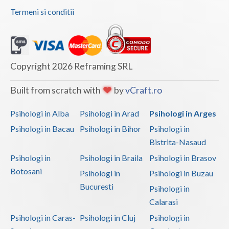
Termeni si conditii
Vaslui
Vrancea
Copyright 2026 Reframing SRL
Built from scratch with
by
vCraft.ro
Psihologi in Alba
Psihologi in Arad
Psihologi in Arges
Psihologi in Bacau
Psihologi in Bihor
Psihologi in
Bistrita-Nasaud
Psihologi in
Psihologi in Braila
Psihologi in Brasov
Botosani
Psihologi in
Psihologi in Buzau
Bucuresti
Psihologi in
Calarasi
Psihologi in Caras-
Psihologi in Cluj
Psihologi in