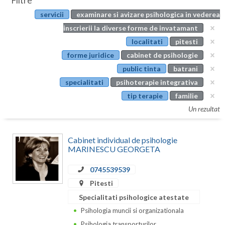
Filtre
Botosani
servicii
examinare si avizare psihologica in vederea
Evenimente
Braila
inscrierii la diverse forme de invatamant
Cabinet
localitati
pitesti
Brasov
forme juridice
cabinet de psihologie
Membri
Bucuresti
public tinta
batrani
specialitati
psihoterapie integrativa
Buzau
tip terapie
familie
Calarasi
Un rezultat
Caras-Severin
Cabinet individual de psihologie
Cluj
MARINESCU GEORGETA
Constanta
0745539539
Pitesti
Covasna
Specialitati psihologice atestate
Dambovita
Psihologia muncii si organizationala
Psihologia transporturilor