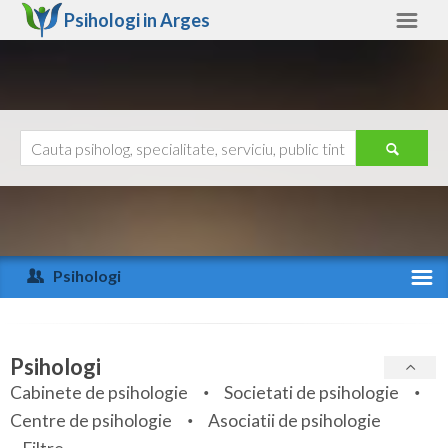
Psihologi in
Arges
Arges
Alte judete
Ajutor
Contact
Alba
Arad
Psihologi
Arges
Activitate recenta
Bacau
Specialitati
Psihologi
Bihor
Cabinete de psihologie
Societati de psihologie
Servicii
Centre de psihologie
Asociatii de psihologie
Bistrita-Nasaud
Articole