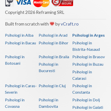
Copyright 2026 Reframing SRL
Built from scratch with
by
vCraft.ro
Psihologi in Alba
Psihologi in Arad
Psihologi in Arges
Psihologi in Bacau
Psihologi in Bihor
Psihologi in
Bistrita-Nasaud
Psihologi in
Psihologi in Braila
Psihologi in Brasov
Botosani
Psihologi in
Psihologi in Buzau
Bucuresti
Psihologi in
Calarasi
Psihologi in Caras-
Psihologi in Cluj
Psihologi in
Severin
Constanta
Psihologi in
Psihologi in
Psihologi in Dolj
Covasna
Dambovita
Psihologi in Galati