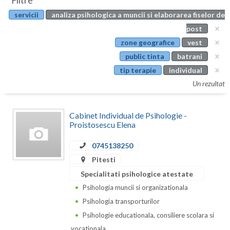
Filtre
Botosani
servicii
analiza psihologica a muncii si elaborarea fiselor de
Evenimente
Braila
post
Cabinet
zone geografice
vest
Brasov
public tinta
batrani
Membri
Bucuresti
tip terapie
individual
Un rezultat
Buzau
Calarasi
Cabinet Individual de Psihologie -
Proistosescu Elena
Caras-Severin
0745138250
Cluj
Pitesti
Constanta
Specialitati psihologice atestate
Psihologia muncii si organizationala
Covasna
Psihologia transporturilor
Dambovita
Psihologie educationala, consiliere scolara si
vocationala