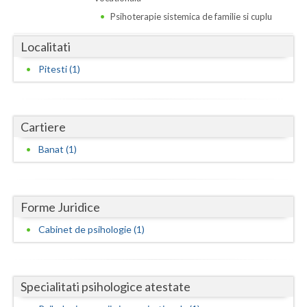
Dolj
Psihoterapie sistemica de familie si cuplu
Galati
Localitati
Giurgiu
Pitesti (1)
Gorj
Harghita
Cartiere
Hunedoara
Banat (1)
Ialomita
Iasi
Forme Juridice
Ilfov
Cabinet de psihologie (1)
Maramures
Mehedinti
Specialitati psihologice atestate
Mures