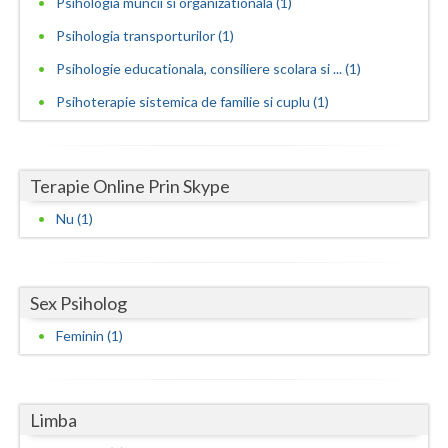
Psihologia muncii si organizationala (1)
Neamt
Psihologia transporturilor (1)
Psihologie educationala, consiliere scolara si ... (1)
Olt
Psihoterapie sistemica de familie si cuplu (1)
Prahova
Salaj
Terapie Online Prin Skype
Satu-Mare
Nu (1)
Sibiu
Suceava
Sex Psiholog
Teleorman
Feminin (1)
Timis
Tulcea
Limba
Valcea