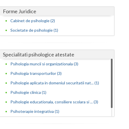
Harghita
Forme Juridice
Hunedoara
Cabinet de psihologie (2)
Ialomita
Societate de psihologie (1)
Iasi
Ilfov
Specialitati psihologice atestate
Maramures
Psihologia muncii si organizationala (3)
Mehedinti
Psihologia transporturilor (3)
Mures
Psihologie aplicata in domeniul securitatii nat... (1)
Psihologie clinica (1)
Neamt
Psihologie educationala, consiliere scolara si ... (3)
Olt
Psihoterapie integrativa (1)
Prahova
Psihoterapie sistemica de familie si cuplu (2)
Salaj