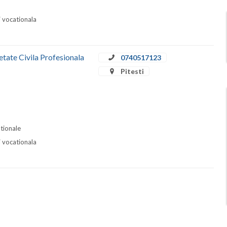
i vocationala
etate Civila Profesionala
0740517123
Pitesti
ationale
i vocationala