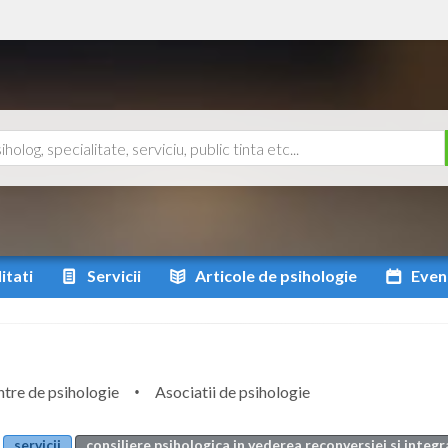
itati
Servicii
Articole
de psihologie
Even
tre de psihologie
Asociatii de psihologie
servicii
consiliere psihologica in vederea reconversiei si integr