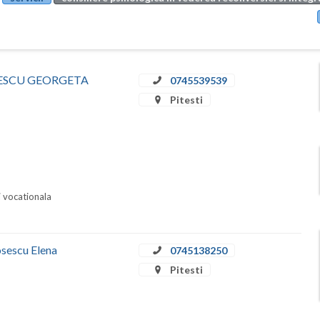
RINESCU GEORGETA
0745539539
Pitesti
i vocationala
osescu Elena
0745138250
Pitesti