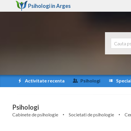
Psihologi in
Arges
Activitate recenta
Psihologi
Special
Psihologi
Cabinete de psihologie
Societati de psihologie
Cen