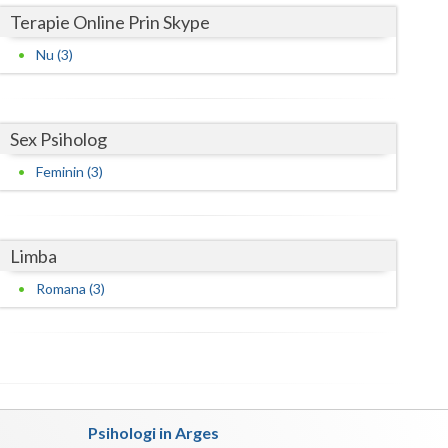
Terapie Online Prin Skype
Satu-Mare
Nu (3)
Sibiu
Suceava
Sex Psiholog
Teleorman
Feminin (3)
Timis
Tulcea
Limba
Valcea
Romana (3)
Vaslui
Vrancea
Psihologi in Arges