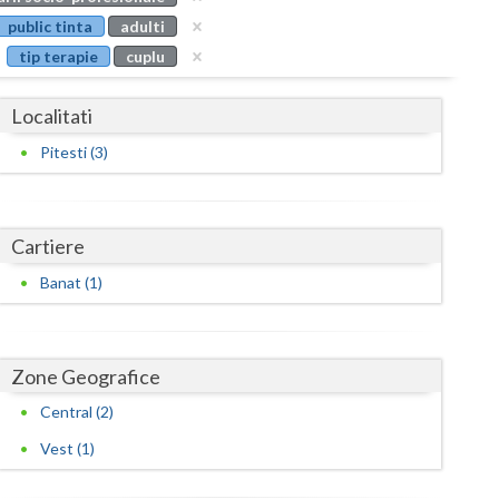
Buzau
public tinta
adulti
tip terapie
cuplu
Calarasi
Caras-Severin
Localitati
Cluj
Pitesti (3)
Constanta
Covasna
Cartiere
Dambovita
Banat (1)
Dolj
Galati
Zone Geografice
Central (2)
Giurgiu
Vest (1)
Gorj