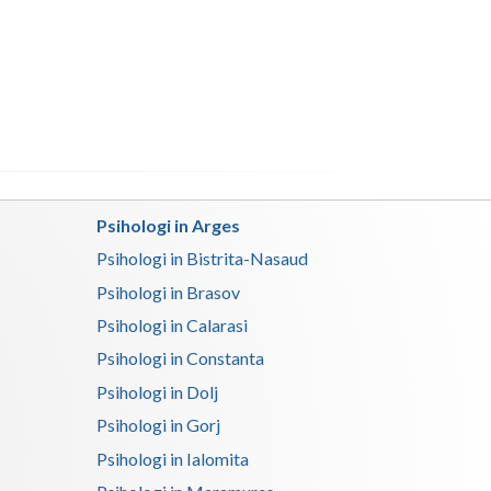
Buzau
Calarasi
Caras-Severin
Cluj
Constanta
Psihologi in Arges
Covasna
Psihologi in Bistrita-Nasaud
Dambovita
Psihologi in Brasov
Dolj
Psihologi in Calarasi
Psihologi in Constanta
Galati
Psihologi in Dolj
Giurgiu
Psihologi in Gorj
Gorj
Psihologi in Ialomita