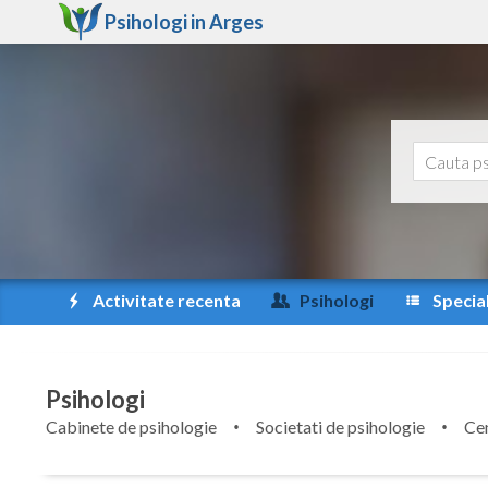
Psihologi in
Arges
Activitate recenta
Psihologi
Special
Psihologi
Cabinete de psihologie
Societati de psihologie
Cen