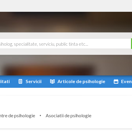
itati
Servicii
Articole
de psihologie
Even
tre de psihologie
Asociatii de psihologie