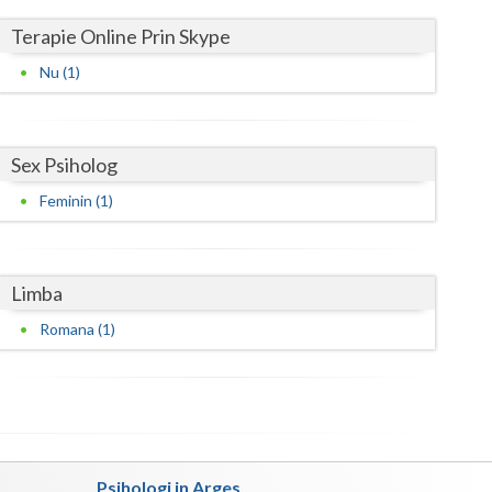
Harghita
Terapie Online Prin Skype
Hunedoara
Nu (1)
Ialomita
Iasi
Sex Psiholog
Ilfov
Feminin (1)
Maramures
Mehedinti
Limba
Mures
Romana (1)
Neamt
Olt
Prahova
Psihologi in Arges
Salaj