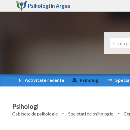
Psihologi in
Arges
Activitate recenta
Psihologi
Special
Psihologi
Cabinete de psihologie
Societati de psihologie
Cen