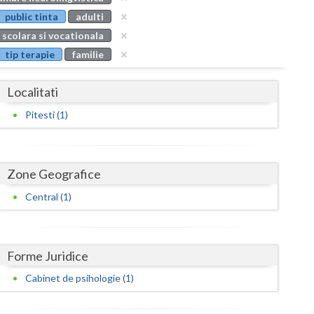
Buzau
public tinta
adulti
 scolara si vocationala
Calarasi
tip terapie
familie
Caras-Severin
Localitati
Cluj
Pitesti (1)
Constanta
Covasna
Zone Geografice
Dambovita
Central (1)
Dolj
Galati
Forme Juridice
Giurgiu
Cabinet de psihologie (1)
Gorj