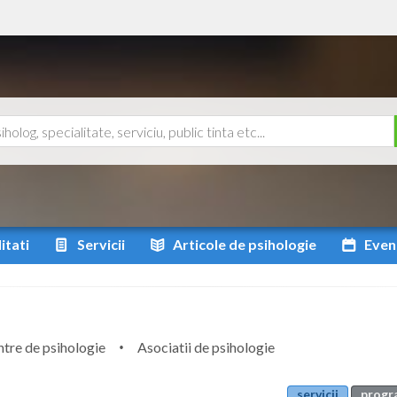
itati
Servicii
Articole
de psihologie
Even
tre de psihologie
Asociatii de psihologie
servicii
progr