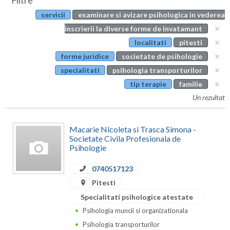
Filtre
Botosani
servicii
examinare si avizare psihologica in vederea
Evenimente
Braila
inscrierii la diverse forme de invatamant
Cabinet
localitati
pitesti
Brasov
forme juridice
societate de psihologie
Membri
Bucuresti
specialitati
psihologia transporturilor
tip terapie
familie
Buzau
Un rezultat
Calarasi
Macarie Nicoleta si Trasca Simona -
Caras-Severin
Societate Civila Profesionala de
Psihologie
Cluj
0740517123
Constanta
Pitesti
Covasna
Specialitati psihologice atestate
Psihologia muncii si organizationala
Dambovita
Psihologia transporturilor