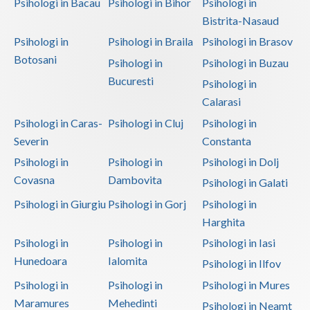
Psihologi in Bacau
Psihologi in Bihor
Psihologi in
Bistrita-Nasaud
Psihologi in
Psihologi in Braila
Psihologi in Brasov
Botosani
Psihologi in
Psihologi in Buzau
Bucuresti
Psihologi in
Calarasi
Psihologi in Caras-
Psihologi in Cluj
Psihologi in
Severin
Constanta
Psihologi in
Psihologi in
Psihologi in Dolj
Covasna
Dambovita
Psihologi in Galati
Psihologi in Giurgiu
Psihologi in Gorj
Psihologi in
Harghita
Psihologi in
Psihologi in
Psihologi in Iasi
Hunedoara
Ialomita
Psihologi in Ilfov
Psihologi in
Psihologi in
Psihologi in Mures
Maramures
Mehedinti
Psihologi in Neamt