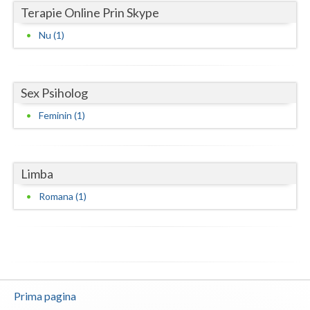
Terapie Online Prin Skype
Neamt
Nu (1)
Olt
Prahova
Sex Psiholog
Salaj
Feminin (1)
Satu-Mare
Sibiu
Limba
Suceava
Romana (1)
Teleorman
Timis
Tulcea
Prima pagina
Valcea