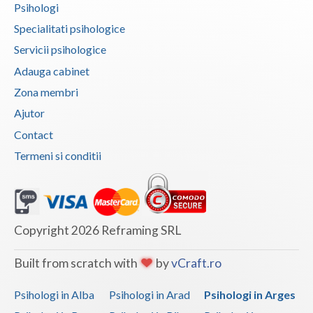
Psihologi
Vaslui
Specialitati psihologice
Vrancea
Servicii psihologice
Adauga cabinet
Zona membri
Ajutor
Contact
Termeni si conditii
Copyright 2026 Reframing SRL
Built from scratch with
by
vCraft.ro
Psihologi in Alba
Psihologi in Arad
Psihologi in Arges