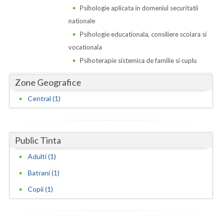
Dolj
Psihologie aplicata in domeniul securitatii
nationale
Galati
Psihologie educationala, consiliere scolara si
Giurgiu
vocationala
Psihoterapie sistemica de familie si cuplu
Gorj
Zone Geografice
Harghita
Central (1)
Hunedoara
Ialomita
Public Tinta
Iasi
Adulti (1)
Ilfov
Batrani (1)
Maramures
Copii (1)
Mehedinti
Mures