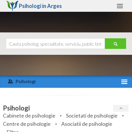
Psihologi in
Arges
Arges
Alte judete
Ajutor
Contact
Alba
Arad
Psihologi
Arges
Activitate recenta
Bacau
Specialitati
Psihologi
Bihor
Cabinete de psihologie
Societati de psihologie
Servicii
Centre de psihologie
Asociatii de psihologie
Bistrita-Nasaud
Articole