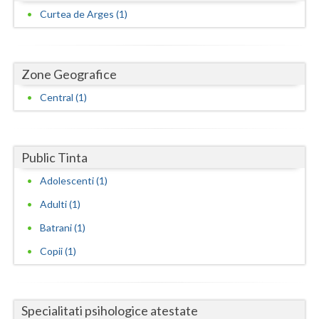
Dolj
Curtea de Arges (1)
Galati
Giurgiu
Zone Geografice
Gorj
Central (1)
Harghita
Hunedoara
Public Tinta
Ialomita
Adolescenti (1)
Iasi
Adulti (1)
Batrani (1)
Ilfov
Copii (1)
Maramures
Mehedinti
Specialitati psihologice atestate
Mures