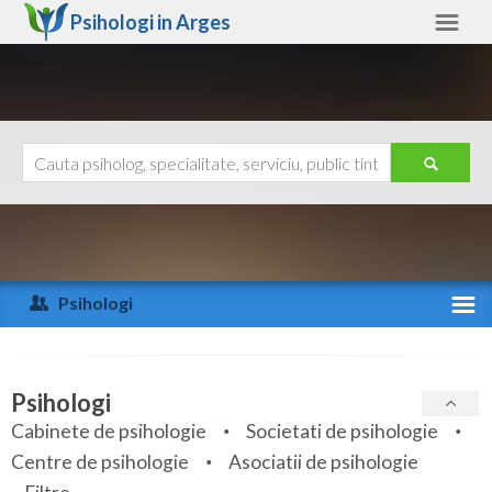
Psihologi in
Arges
Arges
Alte judete
Ajutor
Contact
Alba
Arad
Psihologi
Arges
Activitate recenta
Bacau
Specialitati
Psihologi
Bihor
Cabinete de psihologie
Societati de psihologie
Servicii
Centre de psihologie
Asociatii de psihologie
Bistrita-Nasaud
Articole