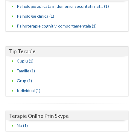
Psihologie aplicata in domeniul securitatii nat... (1)
Neamt
Psihologie clinica (1)
Olt
Psihoterapie cognitiv-comportamentala (1)
Prahova
Salaj
Tip Terapie
Satu-Mare
Cuplu (1)
Sibiu
Familie (1)
Grup (1)
Suceava
Individual (1)
Teleorman
Timis
Terapie Online Prin Skype
Tulcea
Nu (1)
Valcea