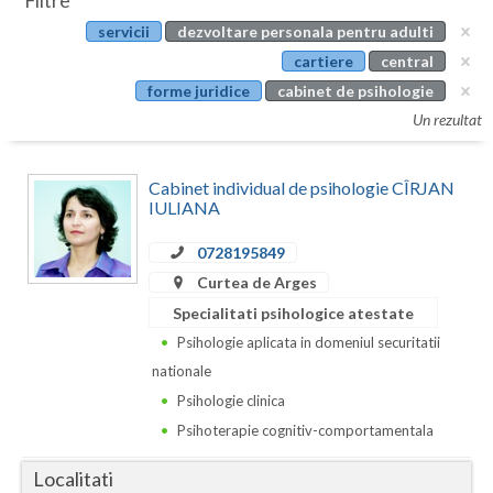
Filtre
Botosani
servicii
dezvoltare personala pentru adulti
Evenimente
Braila
cartiere
central
Cabinet
forme juridice
cabinet de psihologie
Brasov
Un rezultat
Membri
Bucuresti
Cabinet individual de psihologie CÎRJAN
Buzau
IULIANA
Calarasi
0728195849
Caras-Severin
Curtea de Arges
Specialitati psihologice atestate
Cluj
Psihologie aplicata in domeniul securitatii
Constanta
nationale
Psihologie clinica
Covasna
Psihoterapie cognitiv-comportamentala
Dambovita
Localitati