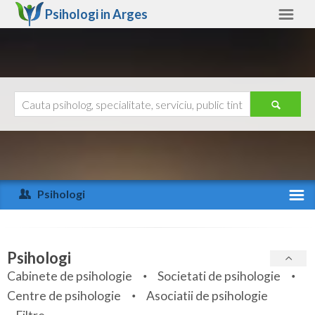
Psihologi in
Arges
Arges
Alte judete
Ajutor
Contact
Alba
Arad
Psihologi
Arges
Activitate recenta
Bacau
Specialitati
Psihologi
Bihor
Cabinete de psihologie
Societati de psihologie
Servicii
Centre de psihologie
Asociatii de psihologie
Bistrita-Nasaud
Articole