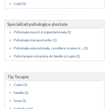
Copii (1)
Neamt
Olt
Specialitati psihologice atestate
Prahova
Psihologia muncii si organizationala (1)
Salaj
Psihologia transporturilor (1)
Satu-Mare
Psihologie educationala, consiliere scolara si ... (1)
Psihoterapie sistemica de familie si cuplu (1)
Sibiu
Suceava
Tip Terapie
Teleorman
Cuplu (1)
Timis
Familie (1)
Tulcea
Grup (1)
Valcea
Individual (1)