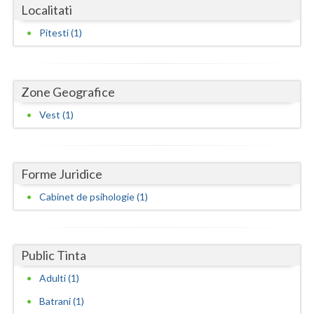
Dolj
Localitati
Galati
Pitesti (1)
Giurgiu
Gorj
Zone Geografice
Vest (1)
Harghita
Hunedoara
Ialomita
Forme Juridice
Cabinet de psihologie (1)
Iasi
Ilfov
Public Tinta
Maramures
Adulti (1)
Mehedinti
Batrani (1)
Mures