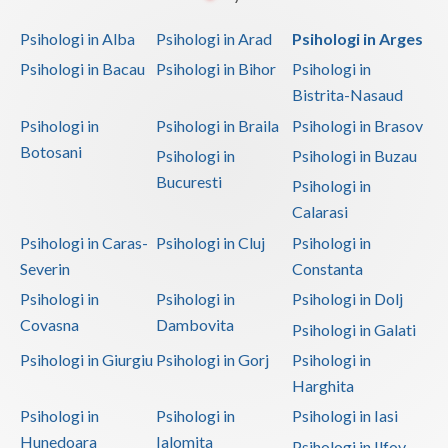
Psihologi in Alba
Psihologi in Arad
Psihologi in Arges
Psihologi in Bacau
Psihologi in Bihor
Psihologi in
Bistrita-Nasaud
Psihologi in
Psihologi in Braila
Psihologi in Brasov
Botosani
Psihologi in
Psihologi in Buzau
Bucuresti
Psihologi in
Calarasi
Psihologi in Caras-
Psihologi in Cluj
Psihologi in
Severin
Constanta
Psihologi in
Psihologi in
Psihologi in Dolj
Covasna
Dambovita
Psihologi in Galati
Psihologi in Giurgiu
Psihologi in Gorj
Psihologi in
Harghita
Psihologi in
Psihologi in
Psihologi in Iasi
Hunedoara
Ialomita
Psihologi in Ilfov