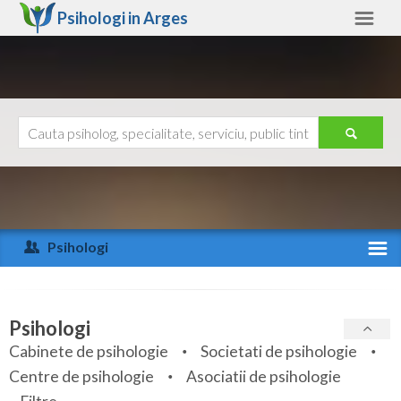
Psihologi in
Arges
Arges
Alte judete
Ajutor
Contact
Alba
Arad
Psihologi
Arges
Activitate recenta
Bacau
Specialitati
Psihologi
Bihor
Cabinete de psihologie
Societati de psihologie
Servicii
Centre de psihologie
Asociatii de psihologie
Bistrita-Nasaud
Articole