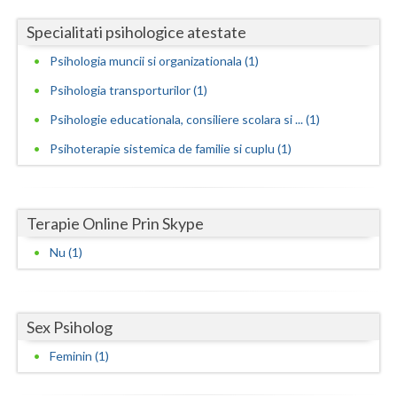
Specialitati psihologice atestate
Neamt
Psihologia muncii si organizationala (1)
Olt
Psihologia transporturilor (1)
Prahova
Psihologie educationala, consiliere scolara si ... (1)
Salaj
Psihoterapie sistemica de familie si cuplu (1)
Satu-Mare
Sibiu
Terapie Online Prin Skype
Suceava
Nu (1)
Teleorman
Timis
Sex Psiholog
Tulcea
Feminin (1)
Valcea