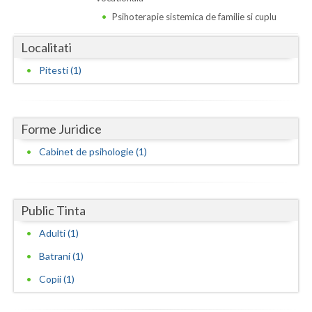
Dolj
Psihoterapie sistemica de familie si cuplu
Galati
Localitati
Giurgiu
Pitesti (1)
Gorj
Harghita
Forme Juridice
Hunedoara
Cabinet de psihologie (1)
Ialomita
Iasi
Public Tinta
Ilfov
Adulti (1)
Maramures
Batrani (1)
Copii (1)
Mehedinti
Mures