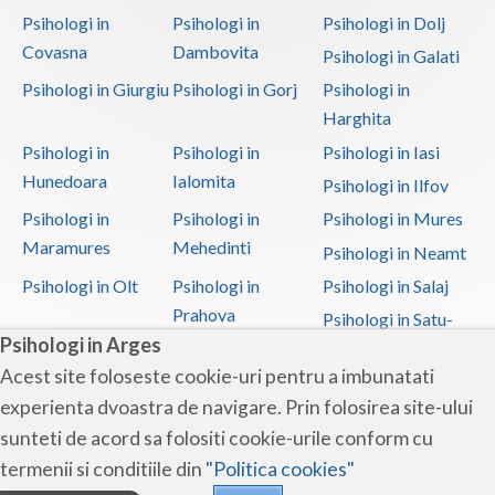
Psihologi in
Psihologi in
Psihologi in Dolj
Covasna
Dambovita
Psihologi in Galati
Psihologi in Giurgiu
Psihologi in Gorj
Psihologi in
Harghita
Psihologi in
Psihologi in
Psihologi in Iasi
Hunedoara
Ialomita
Psihologi in Ilfov
Psihologi in
Psihologi in
Psihologi in Mures
Maramures
Mehedinti
Psihologi in Neamt
Psihologi in Olt
Psihologi in
Psihologi in Salaj
Prahova
Psihologi in Satu-
Psihologi in Arges
Mare
Acest site foloseste cookie-uri pentru a imbunatati
Psihologi in Sibiu
Psihologi in
Psihologi in
experienta dvoastra de navigare. Prin folosirea site-ului
Suceava
Teleorman
sunteti de acord sa folositi cookie-urile conform cu
Psihologi in Timis
Psihologi in Tulcea
Psihologi in Valcea
termenii si conditiile din
"Politica cookies"
Psihologi in Vaslui
Psihologi in