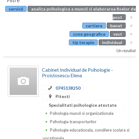
Filtre
Botosani
servicii
analiza psihologica a muncii si elaborarea fiselor de
Evenimente
Braila
post
Cabinet
cartiere
banat
Brasov
zone geografice
vest
Membri
Bucuresti
tip terapie
individual
Un rezultat
Buzau
Calarasi
Cabinet Individual de Psihologie -
Proistosescu Elena
Caras-Severin
0745138250
Cluj
Pitesti
Constanta
Specialitati psihologice atestate
Psihologia muncii si organizationala
Covasna
Psihologia transporturilor
Dambovita
Psihologie educationala, consiliere scolara si
vocationala