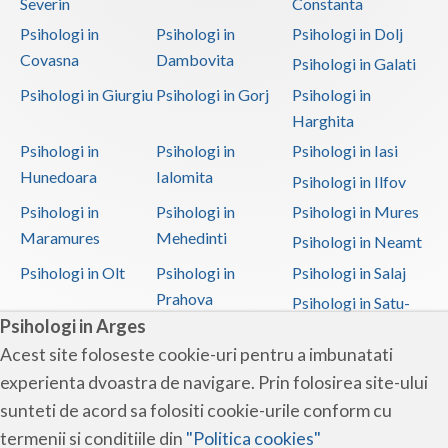
Severin
Constanta
Psihologi in
Psihologi in
Psihologi in Dolj
Covasna
Dambovita
Psihologi in Galati
Psihologi in Giurgiu
Psihologi in Gorj
Psihologi in
Harghita
Psihologi in
Psihologi in
Psihologi in Iasi
Hunedoara
Ialomita
Psihologi in Ilfov
Psihologi in
Psihologi in
Psihologi in Mures
Maramures
Mehedinti
Psihologi in Neamt
Psihologi in Olt
Psihologi in
Psihologi in Salaj
Prahova
Psihologi in Satu-
Psihologi in Arges
Mare
Acest site foloseste cookie-uri pentru a imbunatati
Psihologi in Sibiu
Psihologi in
Psihologi in
experienta dvoastra de navigare. Prin folosirea site-ului
Suceava
Teleorman
sunteti de acord sa folositi cookie-urile conform cu
Psihologi in Timis
Psihologi in Tulcea
Psihologi in Valcea
termenii si conditiile din
"Politica cookies"
Psihologi in Vaslui
Psihologi in