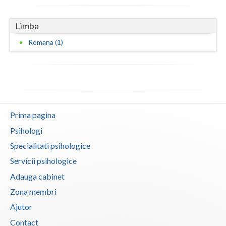
Neamt
Limba
Olt
Romana (1)
Prahova
Salaj
Satu-Mare
Prima pagina
Sibiu
Psihologi
Suceava
Specialitati psihologice
Teleorman
Servicii psihologice
Adauga cabinet
Timis
Zona membri
Tulcea
Ajutor
Valcea
Contact