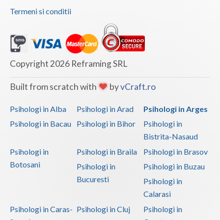
Termeni si conditii
Vaslui
Vrancea
Copyright 2026 Reframing SRL
Built from scratch with
by
vCraft.ro
Psihologi in Alba
Psihologi in Arad
Psihologi in Arges
Psihologi in Bacau
Psihologi in Bihor
Psihologi in
Bistrita-Nasaud
Psihologi in
Psihologi in Braila
Psihologi in Brasov
Botosani
Psihologi in
Psihologi in Buzau
Bucuresti
Psihologi in
Calarasi
Psihologi in Caras-
Psihologi in Cluj
Psihologi in