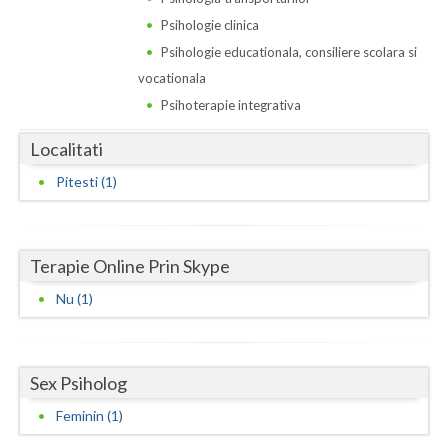
Dolj
Psihologie clinica
Galati
Psihologie educationala, consiliere scolara si
vocationala
Giurgiu
Psihoterapie integrativa
Gorj
Localitati
Harghita
Pitesti (1)
Hunedoara
Ialomita
Terapie Online Prin Skype
Iasi
Nu (1)
Ilfov
Maramures
Sex Psiholog
Mehedinti
Feminin (1)
Mures