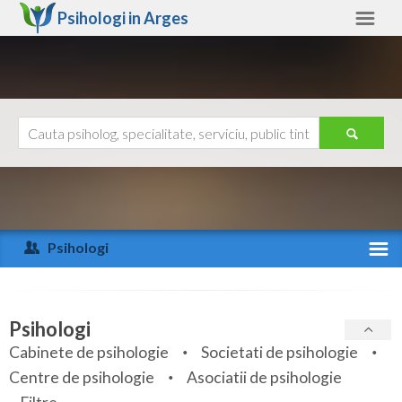
Psihologi in
Arges
Arges
Alte judete
Ajutor
Contact
Alba
Arad
Psihologi
Arges
Activitate recenta
Bacau
Specialitati
Psihologi
Bihor
Cabinete de psihologie
Societati de psihologie
Servicii
Centre de psihologie
Asociatii de psihologie
Bistrita-Nasaud
Articole