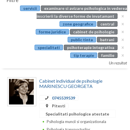
Filtre
Botosani
servicii
examinare si avizare psihologica in vederea
Evenimente
Braila
inscrierii la diverse forme de invatamant
Cabinet
zone geografice
central
Brasov
forme juridice
cabinet de psihologie
Membri
Bucuresti
public tinta
batrani
specialitati
psihoterapie integrativa
Buzau
tip terapie
familie
Calarasi
Un rezultat
Caras-Severin
Cabinet individual de psihologie
Cluj
MARINESCU GEORGETA
Constanta
0745539539
Pitesti
Covasna
Specialitati psihologice atestate
Dambovita
Psihologia muncii si organizationala
Psihologia transporturilor