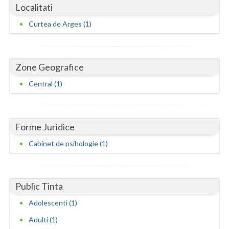
Dolj
Localitati
Galati
Curtea de Arges (1)
Giurgiu
Gorj
Zone Geografice
Central (1)
Harghita
Hunedoara
Ialomita
Forme Juridice
Cabinet de psihologie (1)
Iasi
Ilfov
Public Tinta
Maramures
Adolescenti (1)
Mehedinti
Adulti (1)
Mures