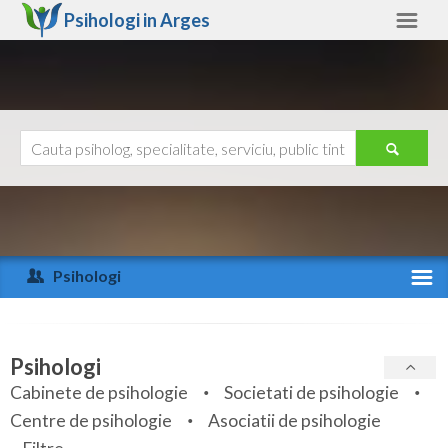
Psihologi in
Arges
Arges
Alte judete
Ajutor
Contact
Alba
Arad
Psihologi
Arges
Activitate recenta
Bacau
Specialitati
Psihologi
Bihor
Cabinete de psihologie
Societati de psihologie
Servicii
Centre de psihologie
Asociatii de psihologie
Bistrita-Nasaud
Articole