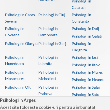
Psihologi in
Calarasi
Psihologi in Caras-
Psihologi in Cluj
Psihologi in
Severin
Constanta
Psihologi in
Psihologi in
Psihologi in Dolj
Covasna
Dambovita
Psihologi in Galati
Psihologi in Giurgiu
Psihologi in Gorj
Psihologi in
Harghita
Psihologi in
Psihologi in
Psihologi in Iasi
Hunedoara
Ialomita
Psihologi in Ilfov
Psihologi in
Psihologi in
Psihologi in Mures
Maramures
Mehedinti
Psihologi in Neamt
Psihologi in Olt
Psihologi in
Psihologi in Salaj
Prahova
Psihologi in Satu-
Psihologi in Arges
Mare
Acest site foloseste cookie-uri pentru a imbunatati
Psihologi in Sibiu
Psihologi in
Psihologi in