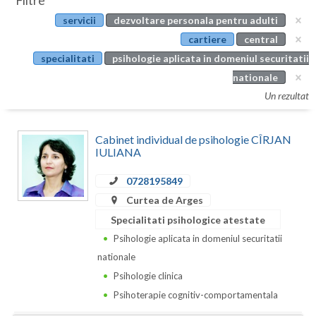
Filtre
Botosani
servicii
dezvoltare personala pentru adulti
Evenimente
Braila
cartiere
central
Cabinet
specialitati
psihologie aplicata in domeniul securitatii
Brasov
nationale
Membri
Bucuresti
Un rezultat
Buzau
Cabinet individual de psihologie CÎRJAN
Calarasi
IULIANA
Caras-Severin
0728195849
Curtea de Arges
Cluj
Specialitati psihologice atestate
Constanta
Psihologie aplicata in domeniul securitatii
nationale
Covasna
Psihologie clinica
Dambovita
Psihoterapie cognitiv-comportamentala