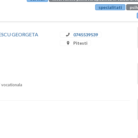
specialitati
psih
RINESCU GEORGETA
0745539539
Pitesti
i vocationala