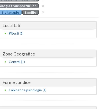
Buzau
ologia transporturilor
tip terapie
familie
Calarasi
Caras-Severin
Localitati
Cluj
Pitesti (1)
Constanta
Covasna
Zone Geografice
Dambovita
Central (1)
Dolj
Galati
Forme Juridice
Cabinet de psihologie (1)
Giurgiu
Gorj