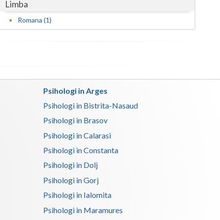
Limba
Satu-Mare
Romana (1)
Sibiu
Suceava
Teleorman
Psihologi in Arges
Timis
Psihologi in Bistrita-Nasaud
Tulcea
Psihologi in Brasov
Psihologi in Calarasi
Valcea
Psihologi in Constanta
Vaslui
Psihologi in Dolj
Vrancea
Psihologi in Gorj
Psihologi in Ialomita
Psihologi in Maramures