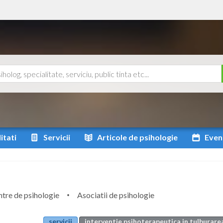
itati
Servicii
Articole
de psihologie
Even
tre de psihologie
Asociatii de psihologie
servicii
interventie psihoterapeutica in tulburarea 