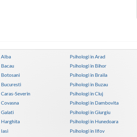
n Alba
Psihologi in Arad
n Bacau
Psihologi in Bihor
n Botosani
Psihologi in Braila
n Bucuresti
Psihologi in Buzau
n Caras-Severin
Psihologi in Cluj
n Covasna
Psihologi in Dambovita
 Galati
Psihologi in Giurgiu
n Harghita
Psihologi in Hunedoara
 Iasi
Psihologi in Ilfov