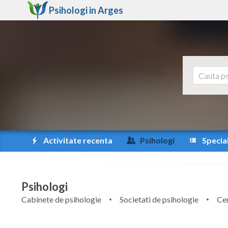
Psihologi in
Arges
Activitate recenta
Psihologi
Special
Psihologi
Cabinete de psihologie
Societati de psihologie
Cen