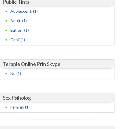
Harghita
Public Tinta
Adolescenti (1)
Hunedoara
Adulti (1)
Ialomita
Batrani (1)
Iasi
Copii (1)
Ilfov
Maramures
Terapie Online Prin Skype
Mehedinti
Nu (1)
Mures
Neamt
Sex Psiholog
Olt
Feminin (1)
Prahova
Salaj