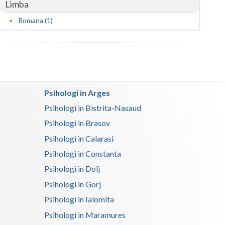
Limba
Satu-Mare
Romana (1)
Sibiu
Suceava
Teleorman
Psihologi in Arges
Timis
Psihologi in Bistrita-Nasaud
Tulcea
Psihologi in Brasov
Psihologi in Calarasi
Valcea
Psihologi in Constanta
Vaslui
Psihologi in Dolj
Vrancea
Psihologi in Gorj
Psihologi in Ialomita
Psihologi in Maramures