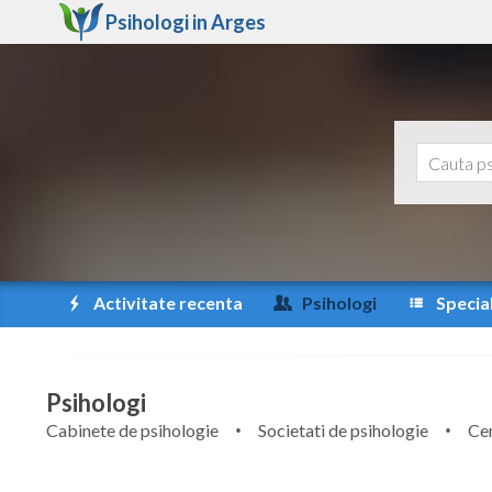
Psihologi in
Arges
Activitate recenta
Psihologi
Special
Psihologi
Cabinete de psihologie
Societati de psihologie
Cen