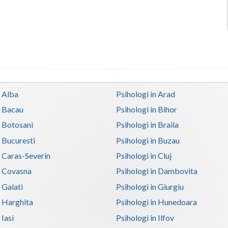
n Alba
Psihologi in Arad
n Bacau
Psihologi in Bihor
n Botosani
Psihologi in Braila
n Bucuresti
Psihologi in Buzau
n Caras-Severin
Psihologi in Cluj
n Covasna
Psihologi in Dambovita
 Galati
Psihologi in Giurgiu
n Harghita
Psihologi in Hunedoara
 Iasi
Psihologi in Ilfov