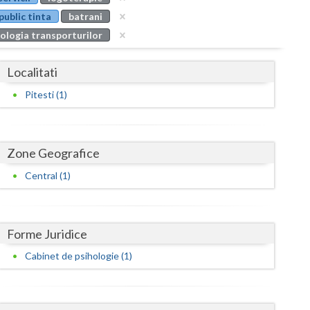
Buzau
public tinta
batrani
ologia transporturilor
Calarasi
Caras-Severin
Localitati
Cluj
Pitesti (1)
Constanta
Covasna
Zone Geografice
Dambovita
Central (1)
Dolj
Galati
Forme Juridice
Cabinet de psihologie (1)
Giurgiu
Gorj