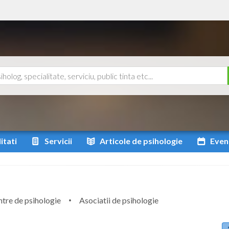
itati
Servicii
Articole
de psihologie
Even
tre de psihologie
Asociatii de psihologie