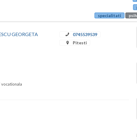
specialitati
psih
RINESCU GEORGETA
0745539539
Pitesti
i vocationala