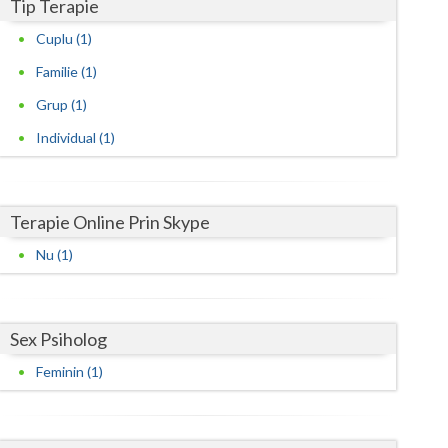
Harghita
Tip Terapie
Cuplu (1)
Hunedoara
Familie (1)
Ialomita
Grup (1)
Iasi
Individual (1)
Ilfov
Maramures
Terapie Online Prin Skype
Mehedinti
Nu (1)
Mures
Neamt
Sex Psiholog
Olt
Feminin (1)
Prahova
Salaj